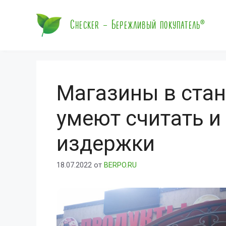
Перейти
к
Checker – Бережливый покупатель®
содержимому
Магазины в стан
умеют считать и
издержки
18.07.2022
от
BERPO.RU